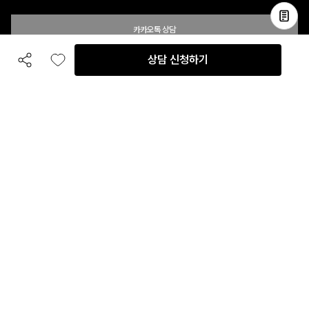
카카오톡 상담
상담 신청하기
공유하기
좋아요
전화 상담
입점 및 제휴 문의
B2B 대량 구매 문의
고객센터
평일 오전 10시 ~ 오후 6시
주말 및 공휴일 휴무
이용안내
자주 묻는 질문
취소 & 환불약관
이용약관
개인정보처리방침