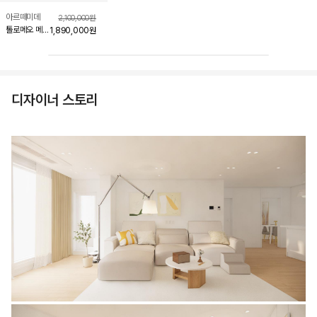
아르떼미데
2,100,000
원
톨로메오 메가
1,890,000
원
플로어
42cm
디자이너 스토리