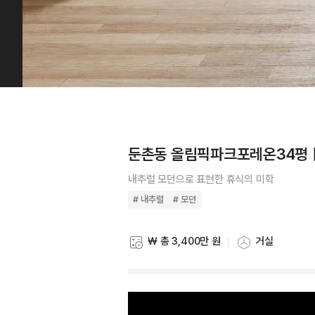
둔촌동 올림픽파크포레온34평
내추럴 모던으로 표현한 휴식의 미학
# 내추럴
# 모던
₩ 총 3,400만 원
거실
스타일링 비용
스타일링 공간