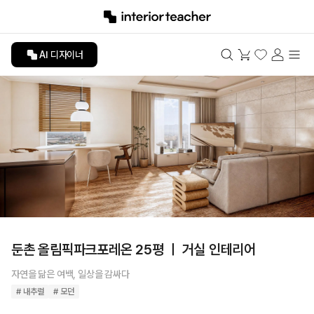
AI 디자이너
둔촌 올림픽파크포레온 25평 ㅣ 거실 인테리어
자연을 닮은 여백, 일상을 감싸다
# 내추럴
# 모던