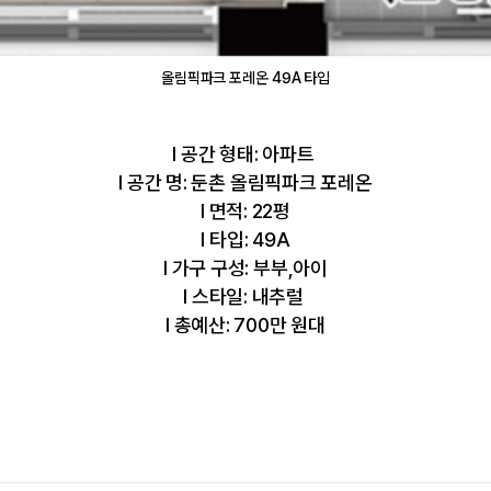
올림픽파크 포레온 49A 타입
l 공간 형태: 아파트
l 공간 명: 둔촌 올림픽파크 포레온
l 면적: 22평
l 타입: 49A
l 가구 구성: 부부,아이
l 스타일: 내추럴
l 총예산: 700만 원대