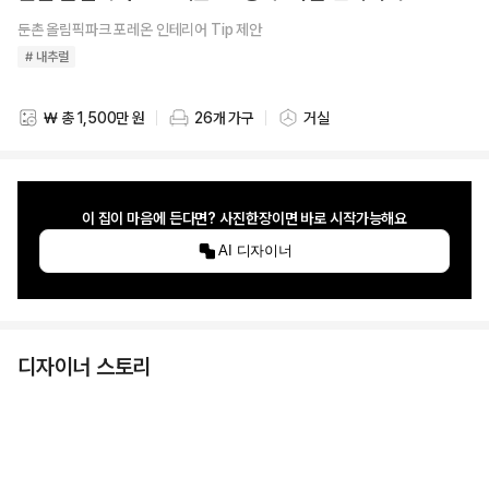
둔촌 올림픽파크 포레온 인테리어 Tip 제안
# 내추럴
₩ 총 1,500만 원
26개 가구
거실
스타일링 비용
스타일링 가구 개수
스타일링 공간
이 집이 마음에 든다면? 사진한장이면 바로 시작가능해요
AI 디자이너
디자이너 스토리