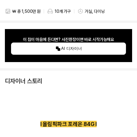
₩ 총 1,500만 원
10개 가구
거실, 다이닝
스타일링 비용
스타일링 가구 개수
스타일링 공간
이 집이 마음에 든다면? 사진한장이면 바로 시작가능해요
AI 디자이너
디자이너 스토리
l 올림픽파크 포레온 84G l