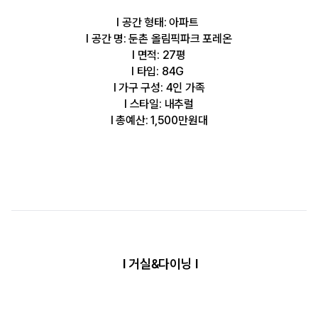
l 공간 형태: 아파트
l 공간 명: 둔촌 올림픽파크 포레온
l 면적: 27평
l 타입: 84G
l 가구 구성: 4인 가족
l 스타일: 내추럴
l 총예산: 1,500만원대
l 거실&다이닝 l