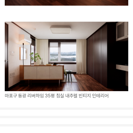
마포구 동광 리버하임 35평 침실 내추럴 빈티지 인테리어