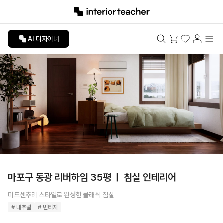
AI 디자이너
마포구 동광 리버하임 35평 ㅣ 침실 인테리어
미드센추리 스타일로 완성한 클래식 침실
# 내추럴
# 빈티지