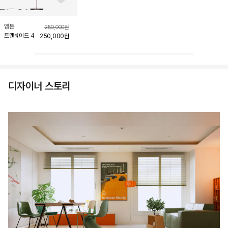
좋아요 버튼
앱톤
250,000
원
트랜쉐이드 4
250,000
원
디자이너 스토리