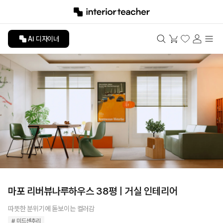
AI 디자이너
마포 리버뷰나루하우스 38평ㅣ거실 인테리어
따뜻한 분위기에 돋보이는 컬러감
# 미드센추리