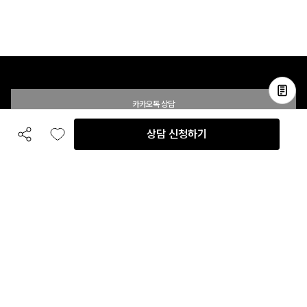
카카오톡 상담
상담 신청하기
공유하기
좋아요
전화 상담
입점 및 제휴 문의
B2B 대량 구매 문의
고객센터
평일 오전 10시 ~ 오후 6시
주말 및 공휴일 휴무
이용안내