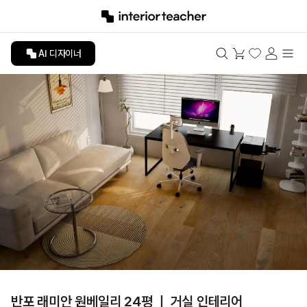
AI 디자이너
반포 래미안 원베일리 24평 ㅣ 거실 인테리어