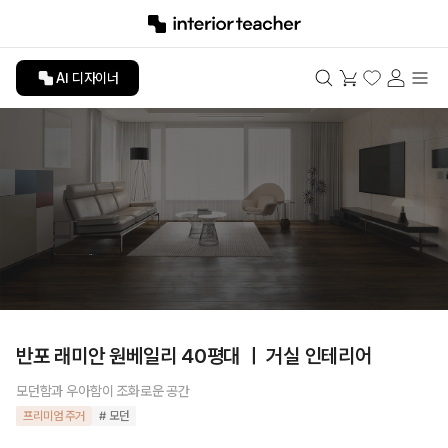
AI 디자이너
반포 래미안 원베일리 40평대 ㅣ 거실 인테리어
모던함과 우아함이 조화로운 공간
프리미엄 주거
# 모던