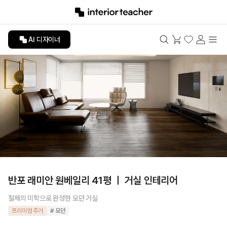
AI 디자이너
반포 래미안 원베일리 41평 ㅣ 거실 인테리어
절제의 미학으로 완성한 모던 거실
프리미엄 주거
# 모던