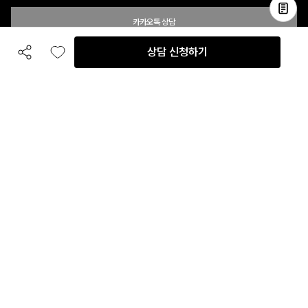
카카오톡 상담
상담 신청하기
공유하기
좋아요
전화 상담
입점 및 제휴 문의
B2B 대량 구매 문의
고객센터
평일 오전 10시 ~ 오후 6시
주말 및 공휴일 휴무
이용안내
자주 묻는 질문
취소 & 환불약관
이용약관
개인정보처리방침