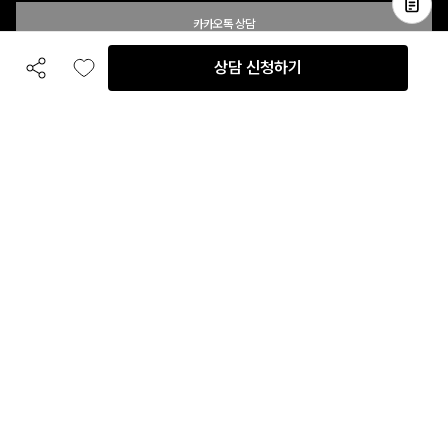
카카오톡 상담
상담 신청하기
공유하기
좋아요
전화 상담
입점 및 제휴 문의
B2B 대량 구매 문의
고객센터
평일 오전 10시 ~ 오후 6시
주말 및 공휴일 휴무
이용안내
자주 묻는 질문
취소 & 환불약관
이용약관
개인정보처리방침
회사정보