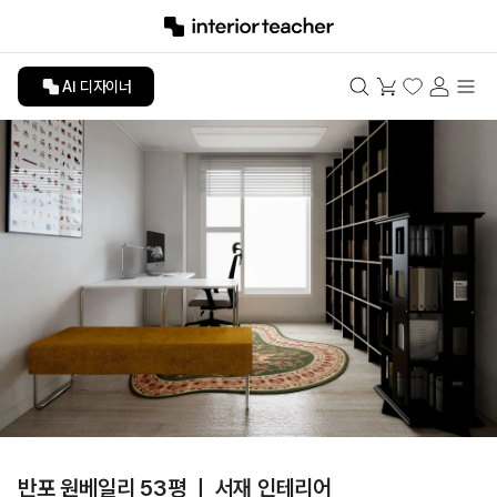
AI 디자이너
반포 원베일리 53평 ㅣ 서재 인테리어