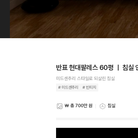
반표 현대팔레스 60평 ㅣ 침실
미드센추리 스타일로 되살린 침실
# 미드센추리
# 빈티지
₩ 총 700만 원
침실
스타일링 비용
스타일링 공간