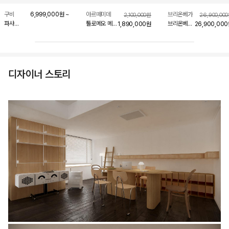
구비
6,999,000
원
~
아르떼미데
브리온베가
2,100,000
원
26,900,000
파샤
톨로메오 메가
브리온베가
1,890,000
원
26,900,000
라운지
플로어
라디오포노그라포
체어
42cm
rr-226
카라코룸001
화이트
디자이너 스토리