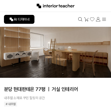
AI 디자이너
분당 현대판테온 77평 ㅣ 거실 인테리어
내추럴 소재로 꾸민 힐링의 공간
# 내추럴