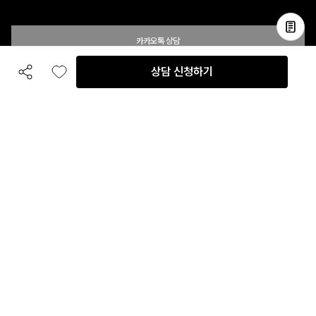
카카오톡 상담
상담 신청하기
공유하기
좋아요
전화 상담
입점 및 제휴 문의
B2B 대량 구매 문의
고객센터
평일 오전 10시 ~ 오후 6시
주말 및 공휴일 휴무
이용안내
자주 묻는 질문
취소 & 환불약관
이용약관
개인정보처리방침