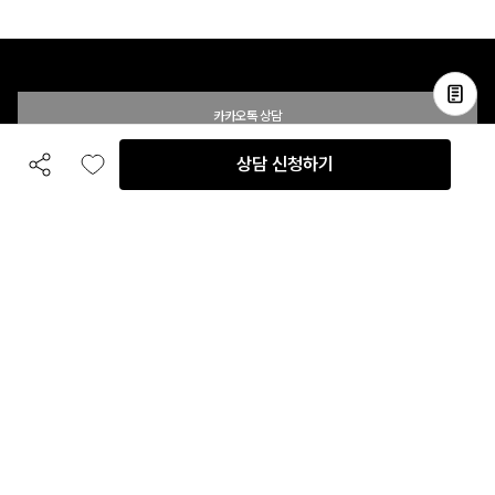
카카오톡 상담
상담 신청하기
공유하기
좋아요
전화 상담
입점 및 제휴 문의
B2B 대량 구매 문의
고객센터
평일 오전 10시 ~ 오후 6시
주말 및 공휴일 휴무
이용안내
자주 묻는 질문
취소 & 환불약관