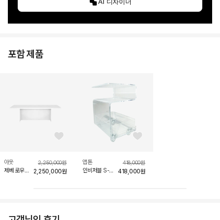
AI 디자이너
포함 제품
좋아요 버튼
좋아요 버튼
아웃
앱톤
2,250,000
원
418,000
원
제베 로우
인비저블 S-
2,250,000
원
418,000
원
벤치
커브
고객님의 후기