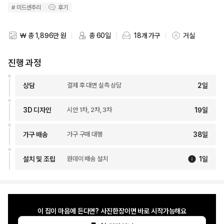
# 미드센추리
후기
₩ 총 1,896만 원
총 60일
18개 가구
거실
스타일링 비용
스타일링 기간
스타일링 가구 개수
스타일링 공간
진행 과정
상담
결제 후 대면 실측 상담
2
일
3D 디자인
시안 1차, 2차, 3차
19
일
가구 배송
가구 구매 대행
38
일
설치 및 조립
원데이 배송 설치
1
일
이 집이 마음에 든다면? 사진한장이면 바로 시작가능해요