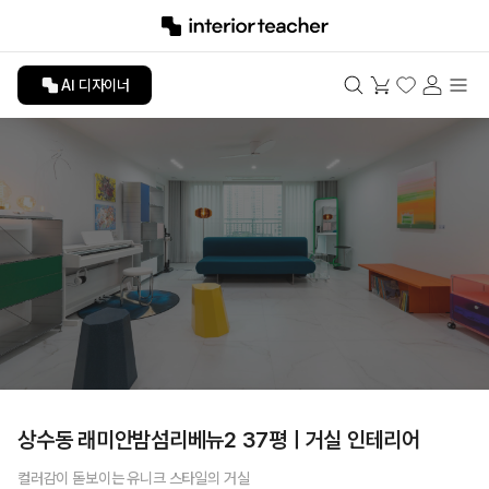
AI 디자이너
상수동 래미안밤섬리베뉴2 37평ㅣ거실 인테리어
컬러감이 돋보이는 유니크 스타일의 거실