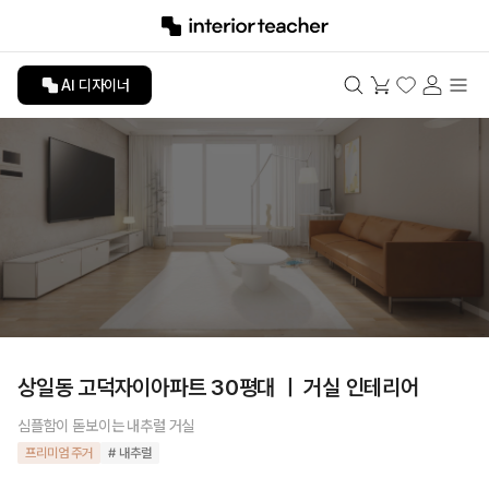
AI 디자이너
상일동 고덕자이아파트 30평대 ㅣ 거실 인테리어
심플함이 돋보이는 내추럴 거실
프리미엄 주거
# 내추럴