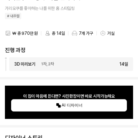
가리모쿠를 좋아하는 나를 위한 홈 스타일링
# 내추럴
₩ 총 970만 원
총 14일
7개 가구
거실
스타일링 비용
스타일링 기간
스타일링 가구 개수
스타일링 공간
진행 과정
3D 미리보기
1차, 2차
14
일
이 집이 마음에 든다면? 사진한장이면 바로 시작가능해요
AI 디자이너