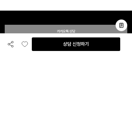
카카오톡 상담
상담 신청하기
공유하기
좋아요
전화 상담
입점 및 제휴 문의
B2B 대량 구매 문의
고객센터
평일 오전 10시 ~ 오후 6시
주말 및 공휴일 휴무
이용안내
자주 묻는 질문
취소 & 환불약관