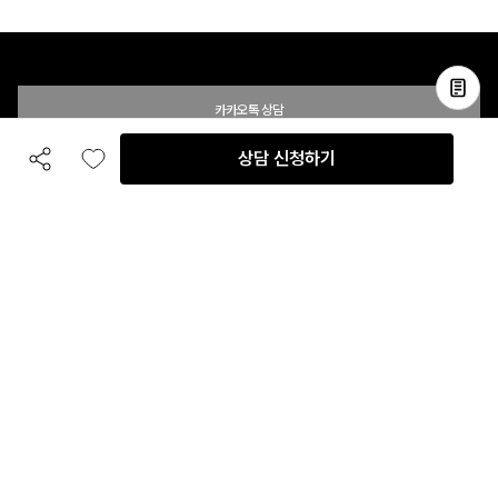
카카오톡 상담
상담 신청하기
공유하기
좋아요
전화 상담
입점 및 제휴 문의
B2B 대량 구매 문의
고객센터
평일 오전 10시 ~ 오후 6시
주말 및 공휴일 휴무
이용안내
자주 묻는 질문
취소 & 환불약관