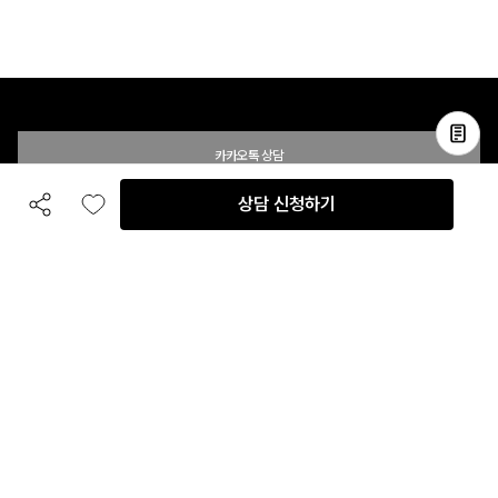
카카오톡 상담
상담 신청하기
공유하기
좋아요
전화 상담
입점 및 제휴 문의
B2B 대량 구매 문의
고객센터
평일 오전 10시 ~ 오후 6시
주말 및 공휴일 휴무
이용안내