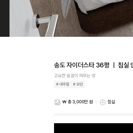
송도 자이더스타 36평 ㅣ 침실
고요한 숨결이 머무는 방
# 내추럴
# 모던
₩ 총 3,000만 원
침실
스타일링 비용
스타일링 공간