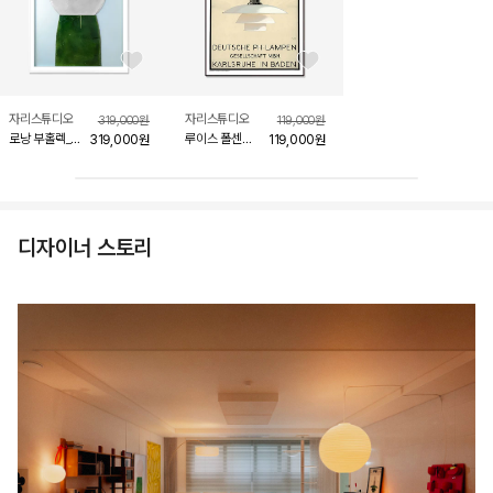
좋아요 버튼
좋아요 버튼
자리스튜디오
자리스튜디오
319,000
원
119,000
원
로낭 부홀렉_
루이스 폴센
319,000
원
119,000
원
바스 릴리프3
LOUIS
POULSEN PH
LAMP, WHITE
(액자 포함)
디자이너 스토리