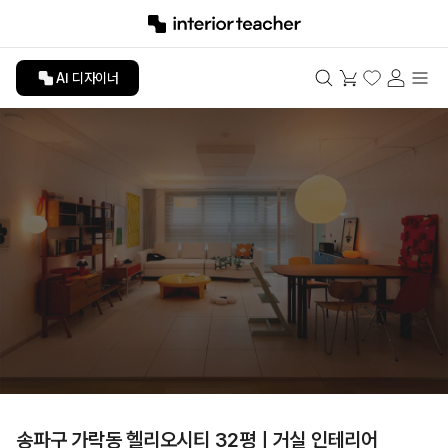
AI 디자이너
송파구 가락동 헬리오시티 32평ㅣ거실 인테리어