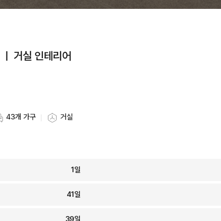
 ㅣ 거실 인테리어
43개 가구
거실
타일링 가구 개수
스타일링 공간
1
일
41
일
39
일