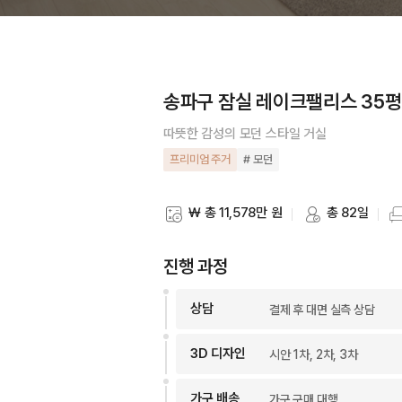
송파구 잠실 레이크팰리스 35평
따뜻한 감성의 모던 스타일 거실
프리미엄 주거
# 모던
₩ 총 11,578만 원
총 82일
스타일링 비용
스타일링 기간
스
진행 과정
상담
결제 후 대면 실측 상담
3D 디자인
시안 1차, 2차, 3차
가구 배송
가구 구매 대행