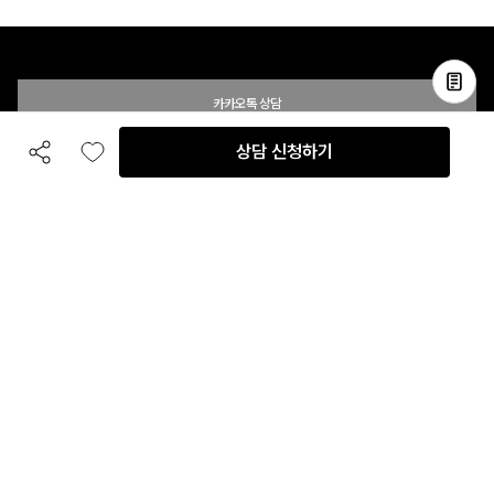
카카오톡 상담
상담 신청하기
공유하기
좋아요
전화 상담
입점 및 제휴 문의
B2B 대량 구매 문의
고객센터
평일 오전 10시 ~ 오후 6시
주말 및 공휴일 휴무
이용안내
자주 묻는 질문
취소 & 환불약관