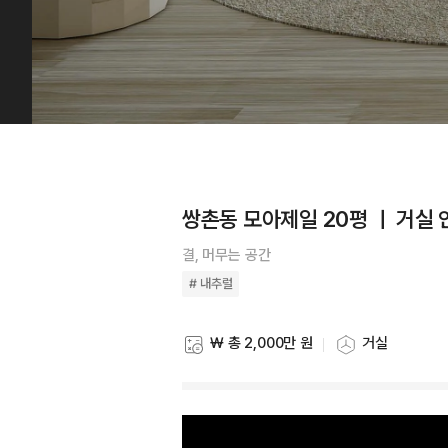
쌍촌동 모아제일 20평 ㅣ 거실
결, 머무는 공간
# 내추럴
₩ 총 2,000만 원
거실
스타일링 비용
스타일링 공간