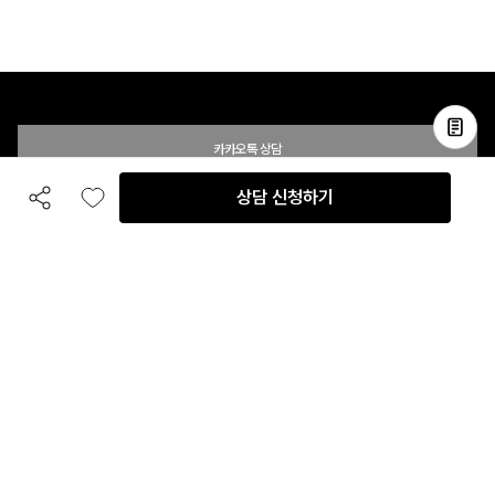
카카오톡 상담
상담 신청하기
공유하기
좋아요
전화 상담
입점 및 제휴 문의
B2B 대량 구매 문의
고객센터
평일 오전 10시 ~ 오후 6시
주말 및 공휴일 휴무
이용안내