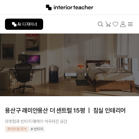
AI 디자이너
용산구 래미안용산 더 센트럴 15평 ㅣ 침실 인테리어
따뜻함과 빈티지 매력이 어우러진 공간
프리미엄 주거
# 빈티지