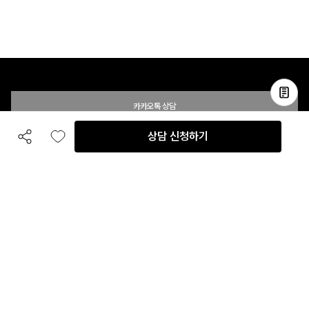
카카오톡 상담
상담 신청하기
공유하기
좋아요
전화 상담
입점 및 제휴 문의
B2B 대량 구매 문의
고객센터
평일 오전 10시 ~ 오후 6시
주말 및 공휴일 휴무
이용안내