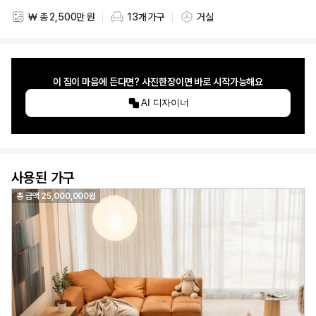
₩ 총 2,500만 원
13개 가구
거실
스타일링 비용
스타일링 가구 개수
스타일링 공간
이 집이 마음에 든다면? 사진한장이면 바로 시작가능해요
AI 디자이너
사용된 가구
총 금액
25,000,000
원