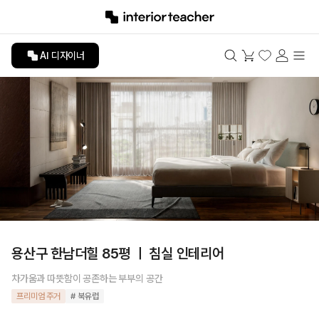
AI 디자이너
용산구 한남더힐 85평 ㅣ 침실 인테리어
차가움과 따뜻함이 공존하는 부부의 공간
프리미엄 주거
# 북유럽