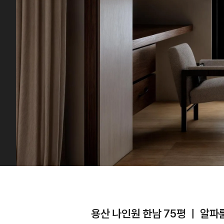
용산 나인원 한남 75평 ㅣ 알파