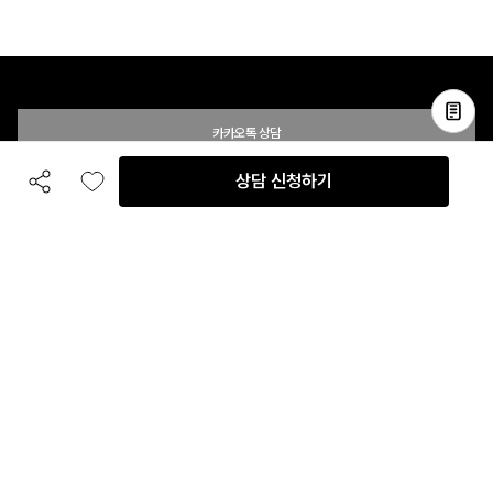
카카오톡 상담
상담 신청하기
공유하기
좋아요
전화 상담
입점 및 제휴 문의
B2B 대량 구매 문의
고객센터
평일 오전 10시 ~ 오후 6시
주말 및 공휴일 휴무
이용안내
자주 묻는 질문