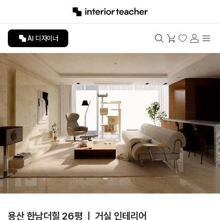
AI 디자이너
용산 한남더힐 26평 ㅣ 거실 인테리어