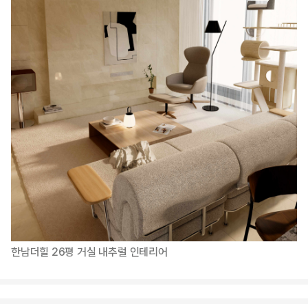
한남더힐 26평 거실 내추럴 인테리어