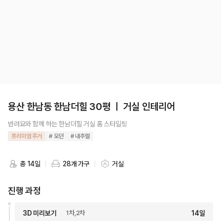
용산 한남동 한남더힐 30평 ㅣ 거실 인테리어
반려묘와 함께 하는 한남더힐 거실 홈 스타일링
프리미엄 주거
# 모던
# 내추럴
총 14일
28개 가구
거실
스타일링 기간
스타일링 가구 개수
스타일링 공간
진행 과정
3D 미리보기
1차,2차
14
일