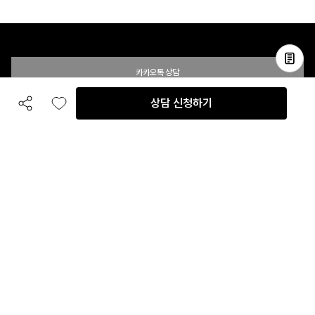
카카오톡 상담
상담 신청하기
공유하기
좋아요
전화 상담
입점 및 제휴 문의
B2B 대량 구매 문의
고객센터
평일 오전 10시 ~ 오후 6시
주말 및 공휴일 휴무
이용안내
자주 묻는 질문
취소 & 환불약관