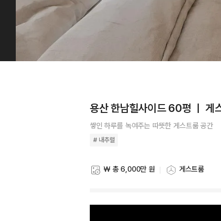
용산 한남힐사이드 60평 ㅣ 게
쌓인 하루를 녹여주는 따뜻한 게스트룸 공간
# 내추럴
₩ 총 6,000만 원
게스트룸
스타일링 비용
스타일링 공간