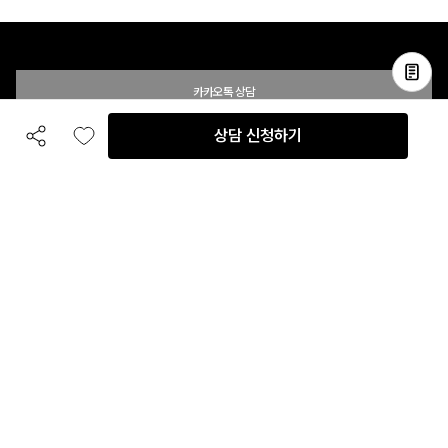
카카오톡 상담
상담 신청하기
공유하기
좋아요
전화 상담
입점 및 제휴 문의
B2B 대량 구매 문의
고객센터
평일 오전 10시 ~ 오후 6시
주말 및 공휴일 휴무
이용안내
자주 묻는 질문
취소 & 환불약관