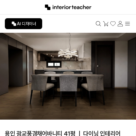
AI 디자이너
용인 광교풍경채어바니티 41평 ㅣ 다이닝 인테리어