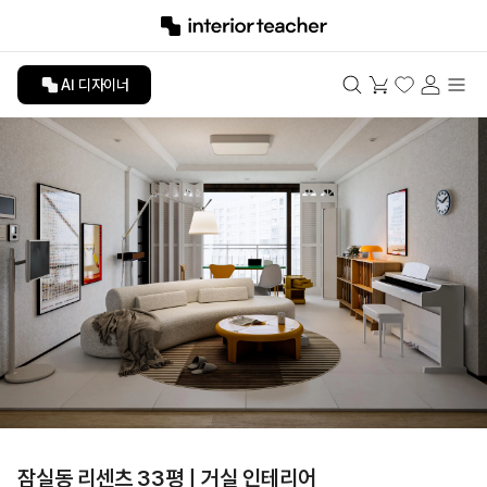
AI 디자이너
잠실동 리센츠 33평ㅣ거실 인테리어