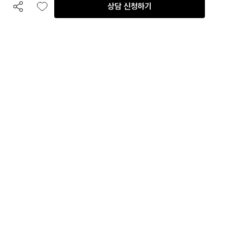
상담 신청하기
공유하기
좋아요
전화 상담
입점 및 제휴 문의
B2B 대량 구매 문의
고객센터
평일 오전 10시 ~ 오후 6시
주말 및 공휴일 휴무
이용안내
자주 묻는 질문
취소 & 환불약관
이용약관
개인정보처리방침
회사정보
회사정보
주식회사 인테리어티쳐
대표
:
박헌영