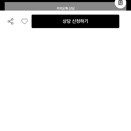
카카오톡 상담
상담 신청하기
공유하기
좋아요
전화 상담
입점 및 제휴 문의
B2B 대량 구매 문의
고객센터
평일 오전 10시 ~ 오후 6시
주말 및 공휴일 휴무
이용안내
자주 묻는 질문
취소 & 환불약관
이용약관
개인정보처리방침