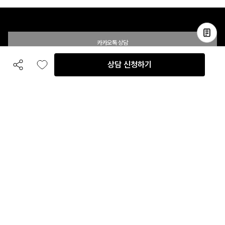
카카오톡 상담
상담 신청하기
공유하기
좋아요
전화 상담
입점 및 제휴 문의
B2B 대량 구매 문의
고객센터
평일 오전 10시 ~ 오후 6시
주말 및 공휴일 휴무
이용안내
자주 묻는 질문
취소 & 환불약관
이용약관