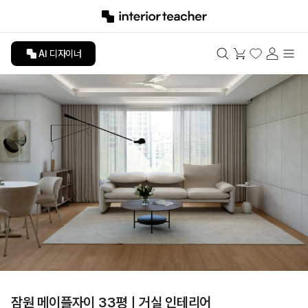
AI 디자이너
잠원 메이플자이 33평ㅣ거실 인테리어