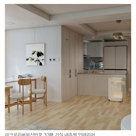
아크로리버뷰신반포 33평 거실 내추럴 인테리어