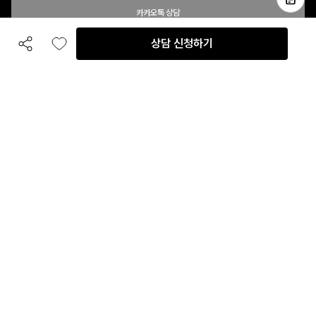
카카오톡 상담
상담 신청하기
공유하기
좋아요
전화 상담
입점 및 제휴 문의
B2B 대량 구매 문의
고객센터
평일 오전 10시 ~ 오후 6시
주말 및 공휴일 휴무
이용안내
자주 묻는 질문
취소 & 환불약관
이용약관
개인정보처리방침
회사정보