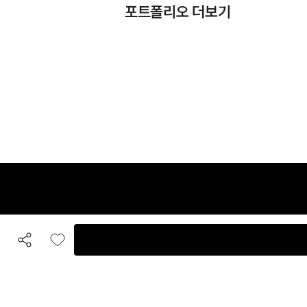
포트폴리오 더보기
카카오톡 상담
입점 및 제휴 문의
B
공유하기
좋아요