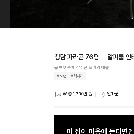
청담 파라곤 76평 ㅣ 알파룸 
블루빛 속에 감춰진 포커의 예술
# 모던
# 럭셔리
₩ 총 1,200만 원
알파룸
스타일링 비용
스타일링 공간
이 집이 마음에 든다면