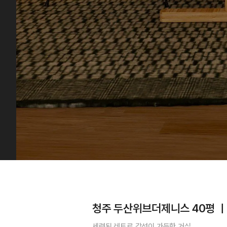
청주 두산위브더제니스 40평 ㅣ
세련된 레트로 감성이 가득한 거실