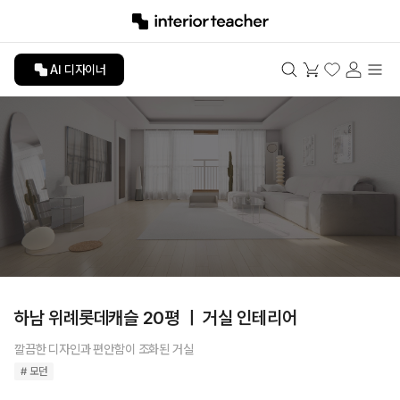
AI 디자이너
하남 위례롯데캐슬 20평 ㅣ 거실 인테리어
깔끔한 디자인과 편안함이 조화된 거실
# 모던