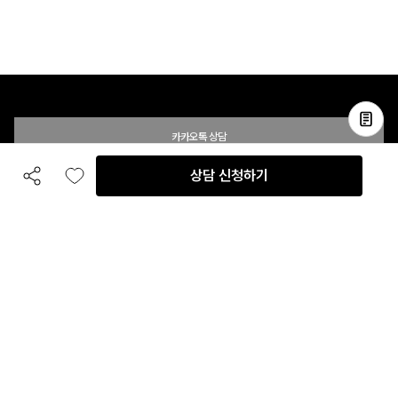
카카오톡 상담
상담 신청하기
공유하기
좋아요
전화 상담
입점 및 제휴 문의
B2B 대량 구매 문의
고객센터
평일 오전 10시 ~ 오후 6시
주말 및 공휴일 휴무
이용안내