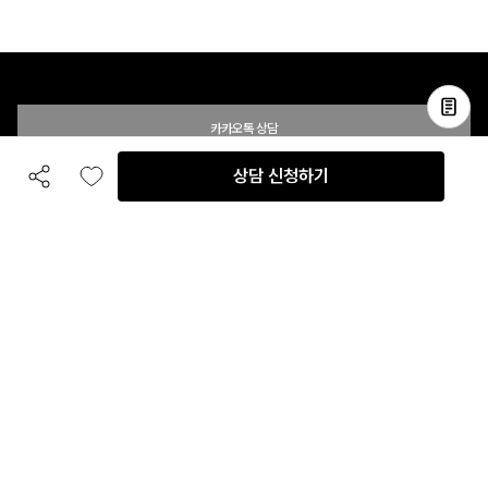
카카오톡 상담
상담 신청하기
공유하기
좋아요
전화 상담
입점 및 제휴 문의
B2B 대량 구매 문의
고객센터
평일 오전 10시 ~ 오후 6시
주말 및 공휴일 휴무
이용안내
자주 묻는 질문