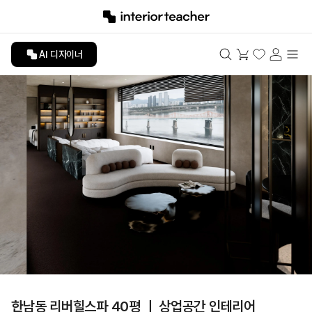
AI 디자이너
한남동 리버힐스파 40평 ㅣ 상업공간 인테리어