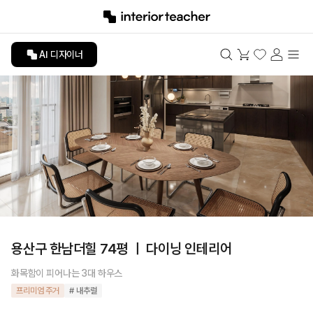
AI 디자이너
용산구 한남더힐 74평 ㅣ 다이닝 인테리어
화목함이 피어나는 3대 하우스
프리미엄 주거
# 내추럴